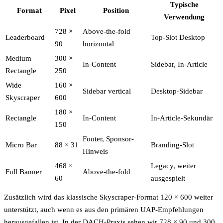
Typische
Format
Pixel
Position
Verwendung
728 ×
Above-the-fold
Leaderboard
Top-Slot Desktop
90
horizontal
Medium
300 ×
In-Content
Sidebar, In-Article
Rectangle
250
Wide
160 ×
Sidebar vertical
Desktop-Sidebar
Skyscraper
600
180 ×
Rectangle
In-Content
In-Article-Sekundär
150
Footer, Sponsor-
Micro Bar
88 × 31
Branding-Slot
Hinweis
468 ×
Legacy, weiter
Full Banner
Above-the-fold
60
ausgespielt
Zusätzlich wird das klassische Skyscraper-Format 120 × 600 weiter
unterstützt, auch wenn es aus den primären UAP-Empfehlungen
herausgefallen ist. In der DACH-Praxis sehen wir 728 × 90 und 300