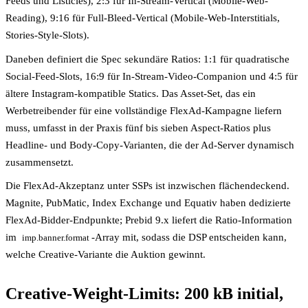
Feeds und Listicles), 2:3 für In-Stream-Vertical (Mobile-Web-
Reading), 9:16 für Full-Bleed-Vertical (Mobile-Web-Interstitials,
Stories-Style-Slots).
Daneben definiert die Spec sekundäre Ratios: 1:1 für quadratische
Social-Feed-Slots, 16:9 für In-Stream-Video-Companion und 4:5 für
ältere Instagram-kompatible Statics. Das Asset-Set, das ein
Werbetreibender für eine vollständige FlexAd-Kampagne liefern
muss, umfasst in der Praxis fünf bis sieben Aspect-Ratios plus
Headline- und Body-Copy-Varianten, die der Ad-Server dynamisch
zusammensetzt.
Die FlexAd-Akzeptanz unter SSPs ist inzwischen flächendeckend.
Magnite, PubMatic, Index Exchange und Equativ haben dedizierte
FlexAd-Bidder-Endpunkte; Prebid 9.x liefert die Ratio-Information
im
-Array mit, sodass die DSP entscheiden kann,
imp.banner.format
welche Creative-Variante die Auktion gewinnt.
Creative-Weight-Limits: 200 kB initial,