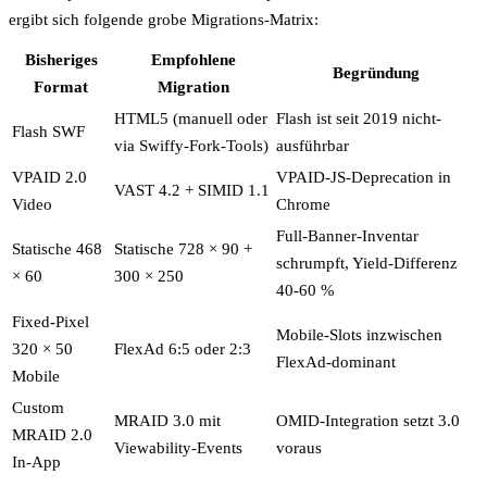
ergibt sich folgende grobe Migrations-Matrix:
Bisheriges
Empfohlene
Begründung
Format
Migration
HTML5 (manuell oder
Flash ist seit 2019 nicht-
Flash SWF
via Swiffy-Fork-Tools)
ausführbar
VPAID 2.0
VPAID-JS-Deprecation in
VAST 4.2 + SIMID 1.1
Video
Chrome
Full-Banner-Inventar
Statische 468
Statische 728 × 90 +
schrumpft, Yield-Differenz
× 60
300 × 250
40-60 %
Fixed-Pixel
Mobile-Slots inzwischen
320 × 50
FlexAd 6:5 oder 2:3
FlexAd-dominant
Mobile
Custom
MRAID 3.0 mit
OMID-Integration setzt 3.0
MRAID 2.0
Viewability-Events
voraus
In-App