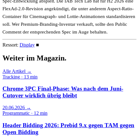
Spec-Entwicklung abspielt. Die IAB Tech Lab hat für H2 2026 eine
FlexAd-2.0-Revision angekündigt, die unter anderem Aspect-Ratio-
Container für Cinemagraph- und Lottie-Animationen standardisieren
soll. Wer Premium-Branding-Inventar verkauft, sollte den Public
Comment der entsprechenden Spec im Auge behalten.
Ressort:
Display
■
Weiter im
Magazin.
Alle Artikel →
Tracking · 13 min
Chrome 3PC Final-Phase: Was nach dem Juni-
Cutover wirklich übrig bleibt
20.06.2026
→
Programmatic · 12 min
Header Bidding 2026: Prebid 9.x gegen TAM gegen
Open Bidding