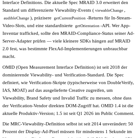
Interface Definitions. Die aktuelle Spec MRAID 3.0 erweitert den
Standard um differenzierte Viewability-Events (
,
viewableChange
), präzisere
-Returns für In-Stream-
audibleChange
getCurrentPosition
Video-Slots, und eine standardisierte
-API. Wer App-
getOrientation
Inventar trafficked, sollte den MRAID-Compliance-Status seiner Ad-
Server-Adapter prüfen — viele kleinere SDKs hängen auf MRAID
2.0 fest, was bestimmte FlexAd-Implementierungen unbrauchbar
macht.
OMID (Open Measurement Interface Definition) ist seit 2018 der
dominierende Viewability- und Verification-Standard. Die Spec
definiert, wie Verification-Skripte (typischerweise von DoubleVerify,
IAS, MOAT) auf das ausgelieferte Creative zugreifen, um
Viewability, Brand Safety und Invalid Traffic zu messen, ohne dass
der Verification-Vendor direkten DOM-Zugriff hat. OMID 1.4 ist die
aktuelle Produktiv-Version; 1.5 ist seit Q1 2026 im Public Comment.
Die MRC-Viewability-Definition selbst ist seit 2014 unverändert: 50
Prozent der Display-Ad-Pixel müssen für mindestens 1 Sekunde im