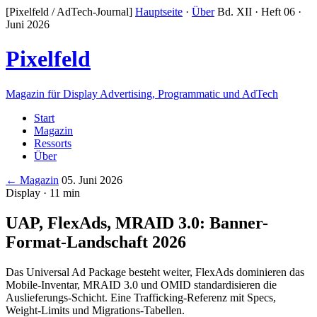
[Pixelfeld / AdTech-Journal]
Hauptseite
·
Über
Bd. XII · Heft 06 ·
Juni 2026
Pixelfeld
Magazin für Display Advertising, Programmatic und AdTech
Start
Magazin
Ressorts
Über
← Magazin
05. Juni 2026
Display · 11 min
UAP, FlexAds, MRAID 3.0: Banner-
Format-Landschaft 2026
Das Universal Ad Package besteht weiter, FlexAds dominieren das
Mobile-Inventar, MRAID 3.0 und OMID standardisieren die
Auslieferungs-Schicht. Eine Trafficking-Referenz mit Specs,
Weight-Limits und Migrations-Tabellen.