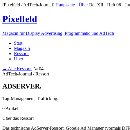
[Pixelfeld / AdTech-Journal]
Hauptseite
·
Über
Bd. XII · Heft 06 · Ju
Pixelfeld
Magazin für Display Advertising, Programmatic und AdTech
Start
Magazin
Ressorts
Über
← Alle Ressorts
№ 04
AdTech-Journal / Ressort
ADSERVER
.
Tag-Management, Trafficking.
0 Artikel
Über das Ressort
Das technische AdServer-Ressort. Google Ad Manager (vormals DFP