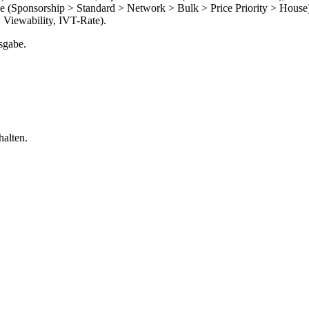
chie (Sponsorship > Standard > Network > Bulk > Price Priority > Ho
 Viewability, IVT-Rate).
sgabe.
alten.