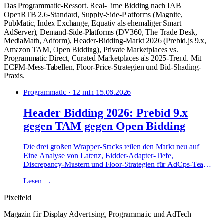
Das Programmatic-Ressort. Real-Time Bidding nach IAB
OpenRTB 2.6-Standard, Supply-Side-Platforms (Magnite,
PubMatic, Index Exchange, Equativ als ehemaliger Smart
AdServer), Demand-Side-Platforms (DV360, The Trade Desk,
MediaMath, Adform), Header-Bidding-Markt 2026 (Prebid.js 9.x,
Amazon TAM, Open Bidding), Private Marketplaces vs.
Programmatic Direct, Curated Marketplaces als 2025-Trend. Mit
ECPM-Mess-Tabellen, Floor-Price-Strategien und Bid-Shading-
Praxis.
Programmatic · 12 min
15.06.2026
Header Bidding 2026: Prebid 9.x
gegen TAM gegen Open Bidding
Die drei großen Wrapper-Stacks teilen den Markt neu auf.
Eine Analyse von Latenz, Bidder-Adapter-Tiefe,
Discrepancy-Mustern und Floor-Strategien für AdOps-Teams,
die ihren Stack im zweiten Halbjahr migrieren.
Lesen
→
Pixelfeld
Magazin für Display Advertising, Programmatic und AdTech