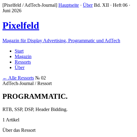
[Pixelfeld / AdTech-Journal]
Hauptseite
·
Über
Bd. XII · Heft 06 ·
Juni 2026
Pixelfeld
Magazin für Display Advertising, Programmatic und AdTech
Start
Magazin
Ressorts
Über
← Alle Ressorts
№ 02
AdTech-Journal / Ressort
PROGRAMMATIC
.
RTB, SSP, DSP, Header Bidding.
1 Artikel
Über das Ressort