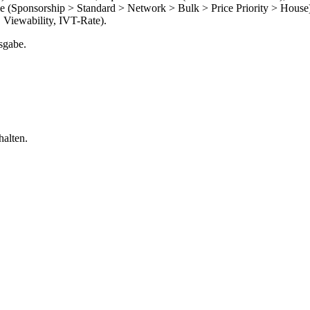
chie (Sponsorship > Standard > Network > Bulk > Price Priority > Ho
 Viewability, IVT-Rate).
sgabe.
alten.