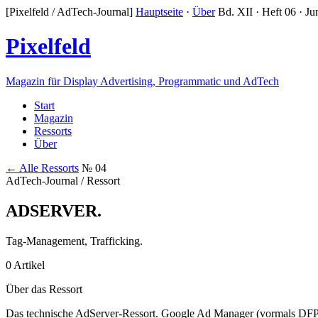
[Pixelfeld / AdTech-Journal]
Hauptseite
·
Über
Bd. XII · Heft 06 · Ju
Pixelfeld
Magazin für Display Advertising, Programmatic und AdTech
Start
Magazin
Ressorts
Über
← Alle Ressorts
№ 04
AdTech-Journal / Ressort
ADSERVER
.
Tag-Management, Trafficking.
0 Artikel
Über das Ressort
Das technische AdServer-Ressort. Google Ad Manager (vormals DFP